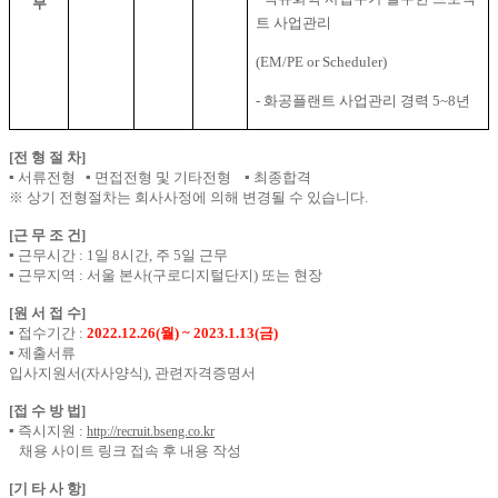
부
트 사업관리
(EM/PE or Scheduler)
-
화공플랜트 사업관리 경력
5~8
년
[전 형 절 차]
▪ 서류전형 ▪ 면접전형 및 기타전형 ▪ 최종합격
※ 상기 전형절차는 회사사정에 의해 변경될 수 있습니다.
[근 무 조 건]
▪ 근무시간 : 1일 8시간, 주 5일 근무
▪ 근무지역 : 서울 본사(구로디지털단지) 또는 현장
[원 서 접 수]
▪ 접수기간 :
2022.12.26(월) ~ 2023.1.13(금)
▪ 제출서류
입사지원서(자사양식), 관련자격증명서
[접 수 방 법]
▪ 즉시지원 :
http://recruit.bseng.co.kr
채용 사이트 링크 접속 후 내용 작성
[기 타 사 항]