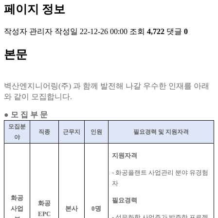
페이지 정보
작성자
관리자
작성일
22-12-26 00:00
조회
4,722
댓글
0
본문
벽산엔지니어링(주) 과 함께 발전해 나갈 우수한 인재를 아래
와 같이 모집합니다.
● 모 집 부 문
모집분
직종
근무지
인원
필요경력 및 지원자격
야
지원자격
-
화공플랜트 사업관리 분야 유경험
자
화공
필요경력
화공
사업
본사
0
명
EPC
-
석유화학 사업주가 발주한 프로젝