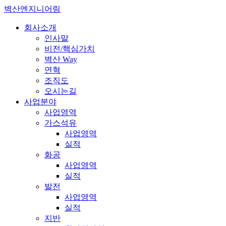
벽산엔지니어링
회사소개
인사말
비전/핵심가치
벽산 Way
연혁
조직도
오시는길
사업분야
사업영역
가스석유
사업영역
실적
화공
사업영역
실적
발전
사업영역
실적
지반