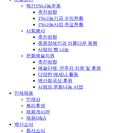
벽산1%나눔운동
추진방향
1%나눔기금 수익현황
1%나눔사업 주요현황
사회봉사
추진방향
중증장애인과 아름다운 동행
사랑의 빵 나눔
문화예술지원
추진방향
예술단체, 연주자 지원 및 후원
다양한 메세나 활동
벽산희곡상 후원
사랑의 문화나눔 사업
인재채용
인재상
복리후생
채용게시판
채용Q&A
벽산소식
회사소식