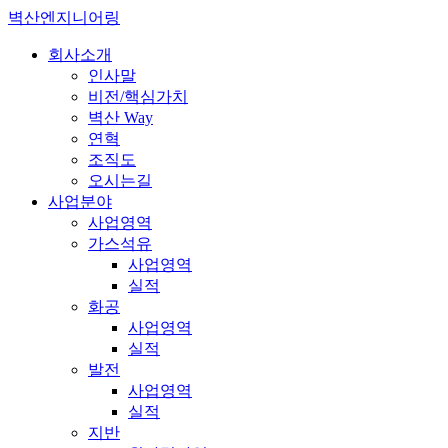
벽산엔지니어링
회사소개
인사말
비전/핵심가치
벽산 Way
연혁
조직도
오시는길
사업분야
사업영역
가스석유
사업영역
실적
화공
사업영역
실적
발전
사업영역
실적
지반