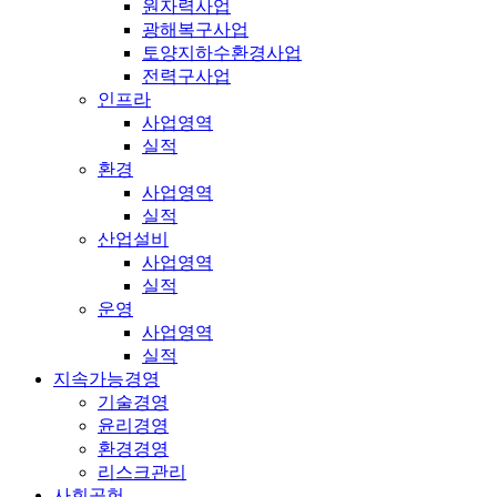
원자력사업
광해복구사업
토양지하수환경사업
전력구사업
인프라
사업영역
실적
환경
사업영역
실적
산업설비
사업영역
실적
운영
사업영역
실적
지속가능경영
기술경영
윤리경영
환경경영
리스크관리
사회공헌