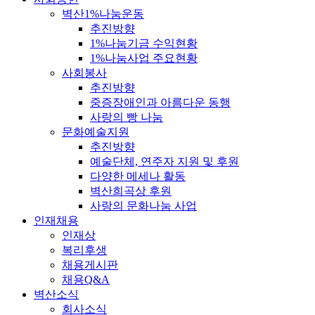
벽산1%나눔운동
추진방향
1%나눔기금 수익현황
1%나눔사업 주요현황
사회봉사
추진방향
중증장애인과 아름다운 동행
사랑의 빵 나눔
문화예술지원
추진방향
예술단체, 연주자 지원 및 후원
다양한 메세나 활동
벽산희곡상 후원
사랑의 문화나눔 사업
인재채용
인재상
복리후생
채용게시판
채용Q&A
벽산소식
회사소식