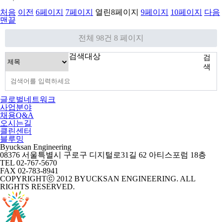
처음
이전
6
페이지
7
페이지
열린
8
페이지
9
페이지
10
페이지
다음
맨끝
전체 98건
8 페이지
검색대상
검
색
글로벌네트워크
사업분야
채용Q&A
오시는길
클린센터
블루밍
Byucksan Engineering
08376 서울특별시 구로구 디지털로31길 62 아티스포럼 18층
TEL 02-767-5670
FAX 02-783-8941
COPYRIGHTⓒ 2012 BYUCKSAN ENGINEERING. ALL
RIGHTS RESERVED.