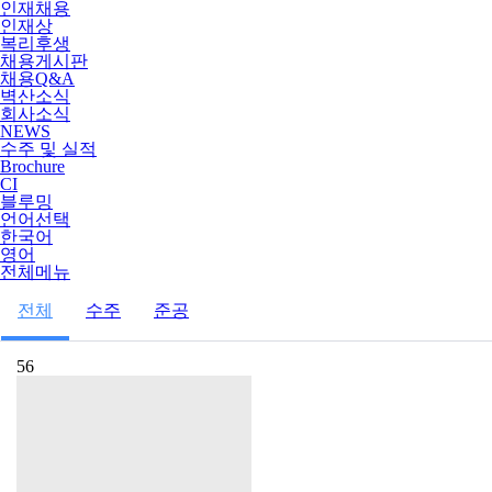
인재채용
인재상
복리후생
채용게시판
채용Q&A
벽산소식
회사소식
NEWS
수주 및 실적
Brochure
CI
블루밍
언어선택
한국어
영어
전체메뉴
전체
수주
준공
56