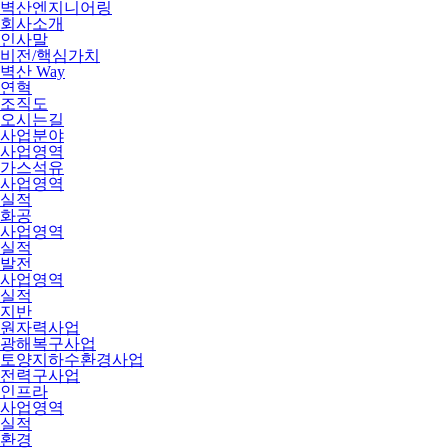
벽산엔지니어링
회사소개
인사말
비전/핵심가치
벽산 Way
연혁
조직도
오시는길
사업분야
사업영역
가스석유
사업영역
실적
화공
사업영역
실적
발전
사업영역
실적
지반
원자력사업
광해복구사업
토양지하수환경사업
전력구사업
인프라
사업영역
실적
환경