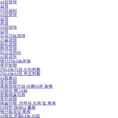
사업영역
실적
산업설비
사업영역
실적
운영
사업영역
실적
지속가능경영
기술경영
윤리경영
환경경영
리스크관리
사회공헌
벽산1%나눔운동
추진방향
1%나눔기금 수익현황
1%나눔사업 주요현황
사회봉사
추진방향
중증장애인과 아름다운 동행
사랑의 빵 나눔
문화예술지원
추진방향
예술단체, 연주자 지원 및 후원
다양한 메세나 활동
벽산희곡상 후원
사랑의 문화나눔 사업